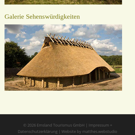
Galerie Sehenswürdigkeiten
© 2026
Emsland Tourismus GmbH
|
Impressum
+
Datenschutzerklärung
|
Website by matthes.webstudio