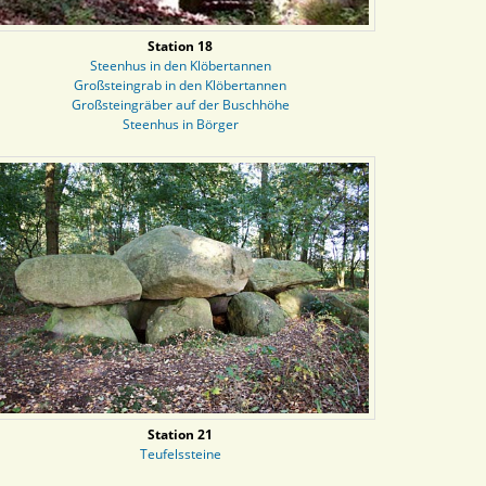
Station 18
Steenhus in den Klöbertannen
Großsteingrab in den Klöbertannen
Großsteingräber auf der Buschhöhe
Steenhus in Börger
Station 21
Teufelssteine