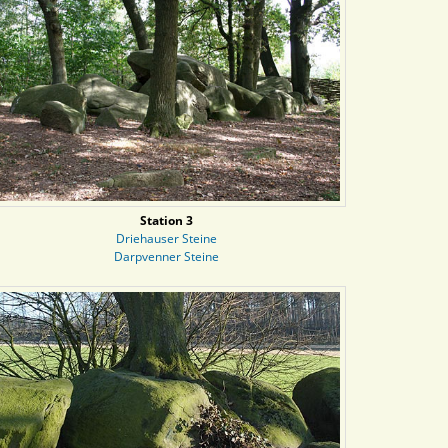
Station 3
Driehauser Steine
Darpvenner Steine