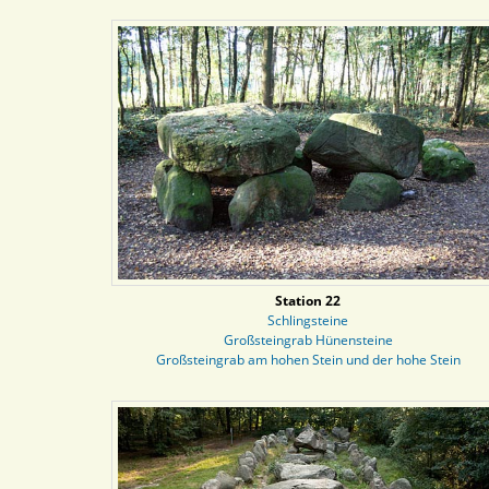
Station 22
Schlingsteine
Großsteingrab Hünensteine
Großsteingrab am hohen Stein und der hohe Stein