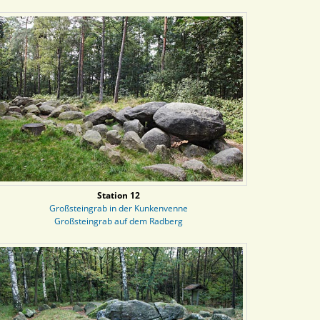
Station 12
Großsteingrab in der Kunkenvenne
Großsteingrab auf dem Radberg