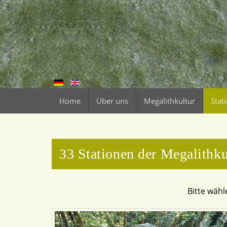
Home
Über uns
Megalithkultur
Stat
33 Stationen der Megalithk
Bitte wähl