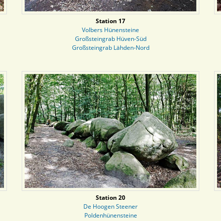
Station 17
Volbers Hünensteine
Großsteingrab Hüven-Süd
Großsteingrab Lähden-Nord
Station 20
De Hoogen Steener
Poldenhünensteine