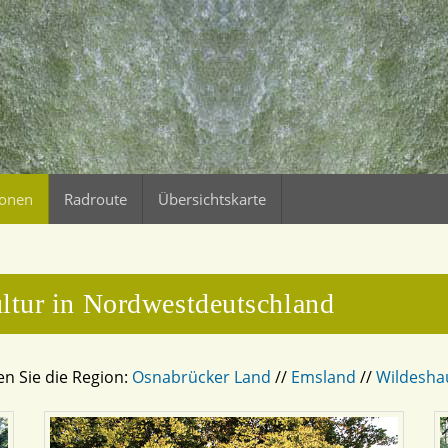
ionen
Radroute
Übersichtskarte
ultur in Nordwestdeutschland
en Sie die Region:
Osnabrücker Land
//
Emsland
//
Wildesha