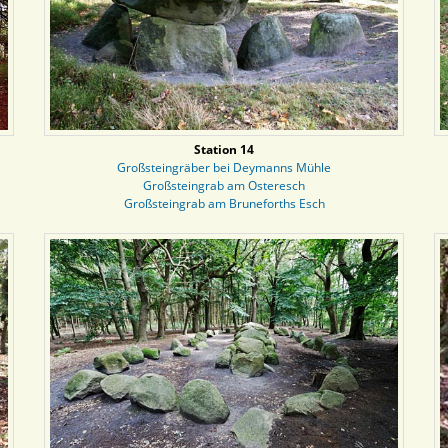
Station 14
Großsteingräber bei Deymanns Mühle
Großsteingrab am Osteresch
Großsteingrab am Bruneforths Esch