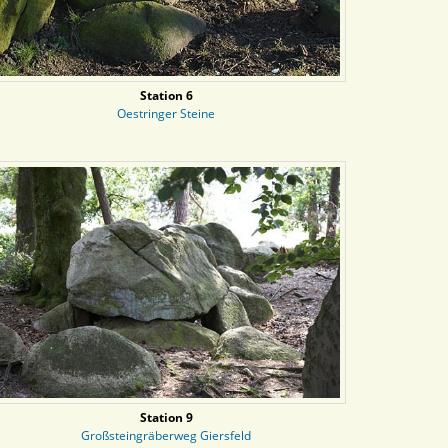
Station 6
Oestringer Steine
Station 9
Großsteingräberweg Giersfeld