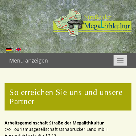
Menu anzeigen
Toggle
naviga
So erreichen Sie uns und unsere
Partner
Arbeitsgemeinschaft Straße der Megalithkultur
c/o Tourismusgesellschaft Osnabrücker Land mbH
Herrenteichsstraße 17-18