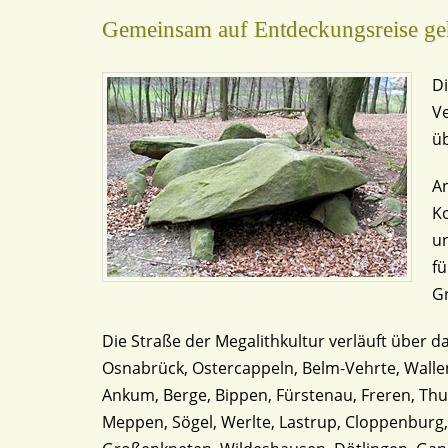
Gemeinsam auf Entdeckungsreise geh
Di
Ve
ü
An
Ko
un
fü
G
Die Straße der Megalithkultur verläuft über d
Osnabrück, Ostercappeln, Belm-Vehrte, Walle
Ankum, Berge, Bippen, Fürstenau, Freren, Thu
Meppen, Sögel, Werlte, Lastrup, Cloppenburg,