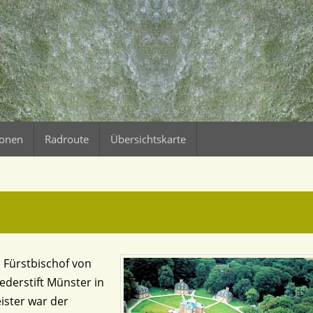
ionen
Radroute
Übersichtskarte
s Fürstbischof von
ederstift Münster in
ister war der