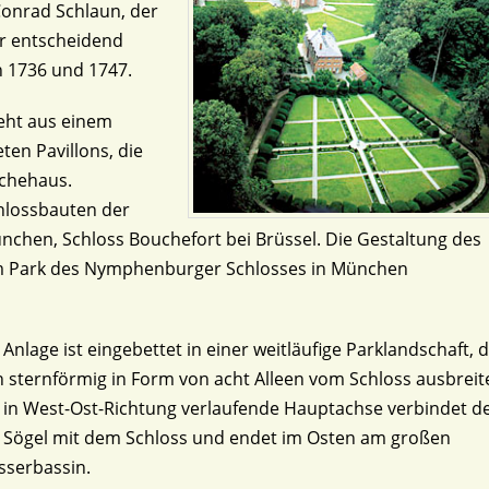
onrad Schlaun, der
er entscheidend
n 1736 und 1747.
teht aus einem
ten Pavillons, die
schehaus.
chlossbauten der
ünchen, Schloss Bouchefort bei Brüssel. Die Gestaltung des
im Park des Nymphenburger Schlosses in München
 Anlage ist eingebettet in einer weitläufige Parklandschaft, d
h sternförmig in Form von acht Alleen vom Schloss ausbreite
 in West-Ost-Richtung verlaufende Hauptachse verbindet d
 Sögel mit dem Schloss und endet im Osten am großen
serbassin.