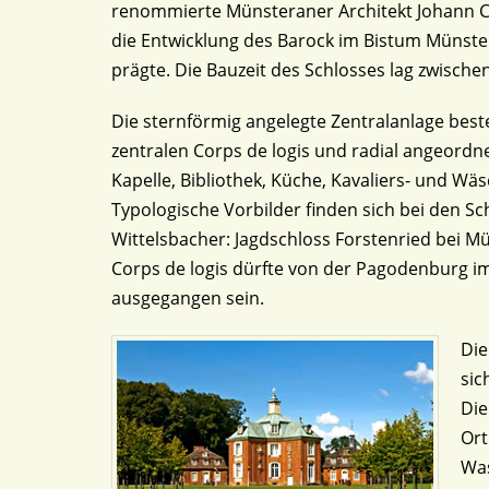
renommierte Münsteraner Architekt Johann C
die Entwicklung des Barock im Bistum Münst
prägte. Die Bauzeit des Schlosses lag zwische
Die sternförmig angelegte Zentralanlage bes
zentralen Corps de logis und radial angeordne
Kapelle, Bibliothek, Küche, Kavaliers- und Wä
Typologische Vorbilder finden sich bei den S
Wittelsbacher: Jagdschloss Forstenried bei M
Corps de logis dürfte von der Pagodenburg 
ausgegangen sein.
Die
sic
Die
Ort
Was